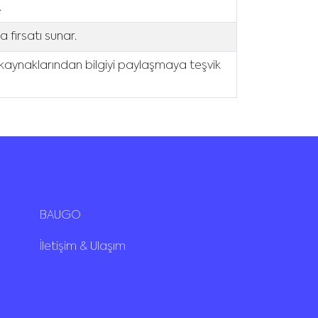
.
a fırsatı sunar.
gi kaynaklarından bilgiyi paylaşmaya teşvik
BAUGO
İletişim & Ulaşım