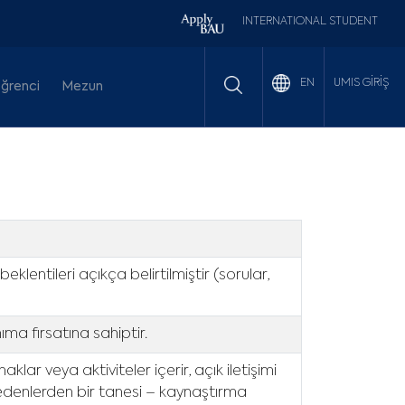
INTERNATIONAL STUDENT
UMIS GİRİŞ
EN
ğrenci
Mezun
lentileri açıkça belirtilmiştir (sorular,
a fırsatına sahiptir.
ar veya aktiviteler içerir, açık iletişimi
edenlerden bir tanesi – kaynaştırma