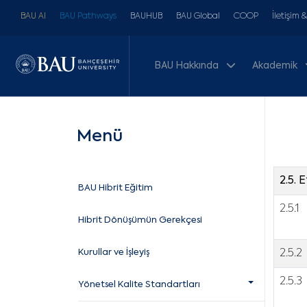
BAU AI
BAU Pathways
BAUHUB
BAU Global
COOP
İletişim 
BAU Hakkında
Akademik
Menü
2.5. 
BAU Hibrit Eğitim
2.5.1
Hibrit Dönüşümün Gerekçesi
Kurullar ve İşleyiş
2.5.2
2.5.3
Yönetsel Kalite Standartları