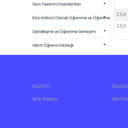
Ders Tasarımı Standartları
2.5.4
BAU Kültürü Olarak Öğrenme ve Öğretme
2.5.5
Dijitalleşme ve Öğrenme Deneyimi
Hibrit Öğrenci Desteği
BAUTTO
BAU K
BAU Radyo
BAU İh