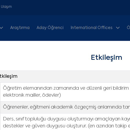
& Ulaşım
Araştırma
Aday Öğrenci
International Offices
Ö
Etkileşim
Etkileşim
Öğretim elemanından zamanında ve düzenli geri bildirim bek
elektronik mailler, ödevler)
Öğrenenler, eğitmeni akademik özgeçmiş anlamında tanım
Ders, sınıf topluluğu duygusu oluşturmayı amaçlayan kaynakl
destekler ve güven duygusu oluşturur. (en azından takip 