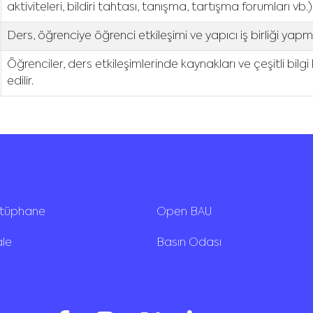
aktiviteleri, bildiri tahtası, tanışma, tartışma forumları vb.)
Ders, öğrenciye öğrenci etkileşimi ve yapıcı iş birliği yapm
Öğrenciler, ders etkileşimlerinde kaynakları ve çeşitli bil
edilir.
ütüphane
Open BAU
ale
Basın Odası