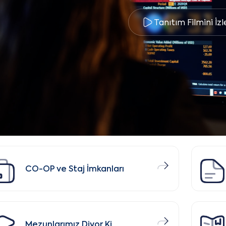
Tanıtım Filmini İzl
CO-OP ve Staj İmkanları
Mezunlarımız Diyor Ki