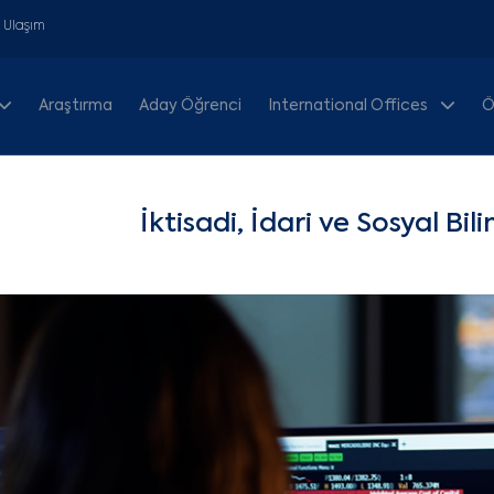
& Ulaşım
Araştırma
Aday Öğrenci
International Offices
Ö
İktisadi, İdari ve Sosyal Bil