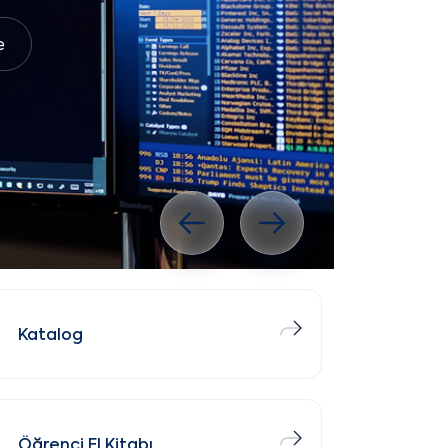
e
Önceki slayt
Sonraki slayt
Katalog
Öğrenci El Kitabı