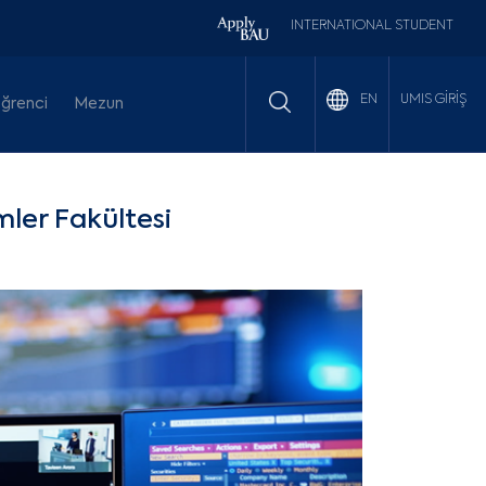
INTERNATIONAL STUDENT
UMIS GİRİŞ
EN
ğrenci
Mezun
imler Fakültesi