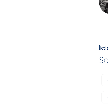
İkti
So