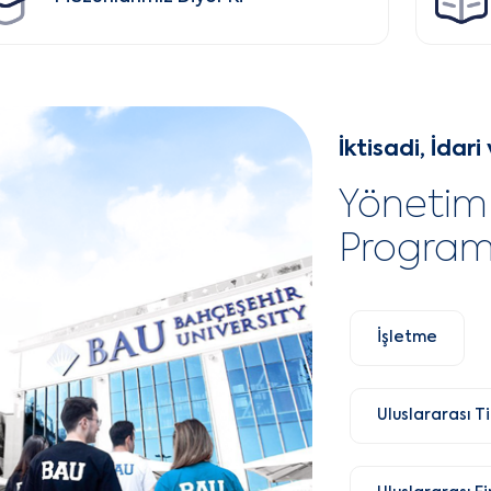
İktisadi, İdar
Yönetim 
Program
İşletme
Uluslararası T