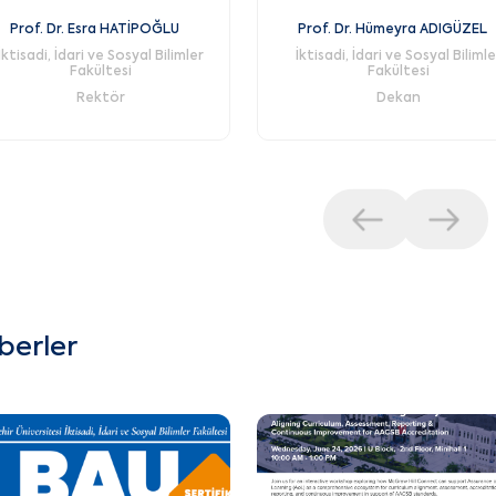
Prof. Dr. Esra HATİPOĞLU
Prof. Dr. Hümeyra ADIGÜZEL
İktisadi, İdari ve Sosyal Bilimler
İktisadi, İdari ve Sosyal Bilimle
Fakültesi
Fakültesi
Rektör
Dekan
berler