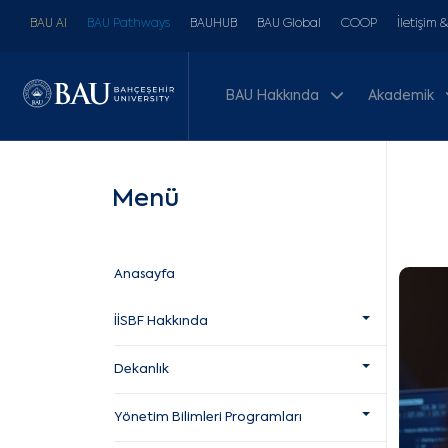
BAU AI
BAU Pathways
BAUHUB
BAU Global
COOP
İletişim 
BAU Hakkında
Akademik
Menü
Anasayfa
İİSBF Hakkında
Dekanlık
Yönetim Bilimleri Programları