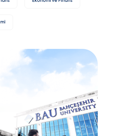
inans
Ekonomi ve Finans
imi