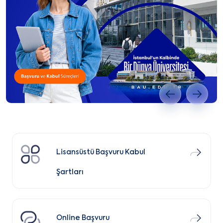
Önceki slayt
Sonrak
Lisansüstü Başvuru Kabul
Şartları
Online Başvuru