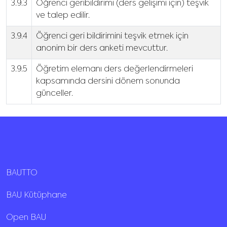
3.9.3
Öğrenci geribildirimi (ders gelişimi için) teşvik
ve talep edilir.
3.9.4
Öğrenci geri bildirimini teşvik etmek için
anonim bir ders anketi mevcuttur.
3.9.5
Öğretim elemanı ders değerlendirmeleri
kapsamında dersini dönem sonunda
günceller.
BAUTTO
BAU Kütüphane
Open BAU