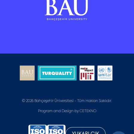
© 2026 Bahçeşehir Üniversitesi - Tüm Hakları Saklıdır.
Program and Design by
CETEKNO