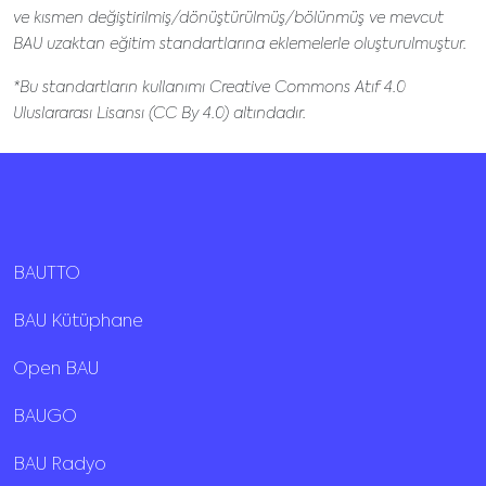
ve kısmen değiştirilmiş/dönüştürülmüş/bölünmüş ve mevcut
BAU uzaktan eğitim standartlarına eklemelerle oluşturulmuştur.
*Bu standartların kullanımı Creative Commons Atıf 4.0
Uluslararası Lisansı (CC By 4.0) altındadır.
BAUTTO
BAU Kütüphane
Open BAU
BAUGO
BAU Radyo