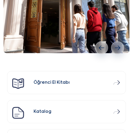
Önceki slayt
Sonrak
Öğrenci El Kitabı
Katalog