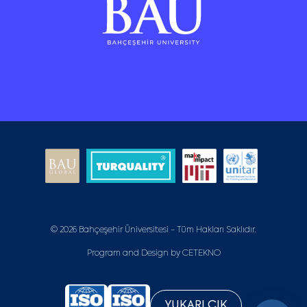
© 2026 Bahçeşehir Üniversitesi - Tüm Hakları Saklıdır.
Program and Design by
CETEKNO
YUKARI ÇIK