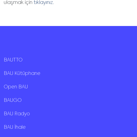
ulaşmak için
tıklayınız.
BAUTTO
BAU Kütüphane
Open BAU
BAUGO
BAU Radyo
BAU İhale