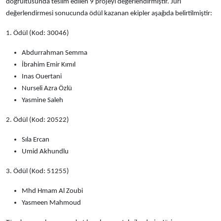
doğrultusunda teslim edilen 9 projeyi değerlendirmiştir. Jüri
değerlendirmesi sonucunda ödül kazanan ekipler aşağıda belirtilmiştir:
1. Ödül
(Kod: 30046)
Abdurrahman Semma
İbrahim Emir Kımıl
Inas Ouertani
Nurseli Azra Özlü
Yasmine Saleh
2. Ödül
(Kod: 20522)
Sıla Ercan
Umid Akhundlu
3. Ödül
(Kod: 51255)
Mhd Hmam Al Zoubi
Yasmeen Mahmoud