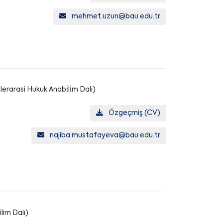
mehmet.uzun@bau.edu.tr
erarasi Hukuk Anabi̇li̇m Dalı)
Özgeçmiş (CV)
najiba.mustafayeva@bau.edu.tr
lim Dalı)