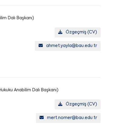
lim Dalı Başkanı)
Özgeçmiş (CV)
ahmet.yayla@bau.edu.tr
ukuku Anabilim Dalı Başkanı)
Özgeçmiş (CV)
mert.nomer@bau.edu.tr