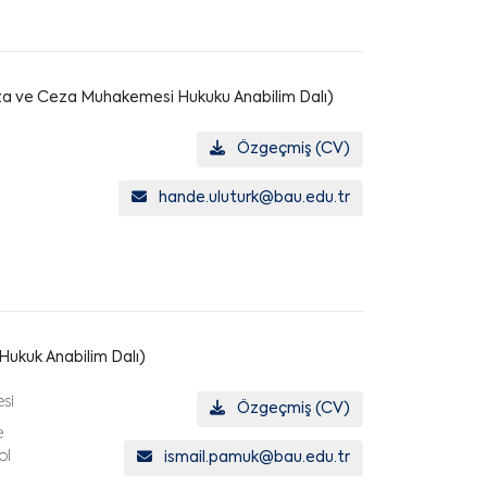
za ve Ceza Muhakemesi Hukuku Anabilim Dalı)
Özgeçmiş (CV)
hande.uluturk@bau.edu.tr
 Hukuk Anabilim Dalı)
si
Özgeçmiş (CV)
e
ol
ismail.pamuk@bau.edu.tr