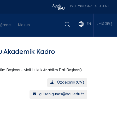
INTERNATIONAL STUDENT
UMIS GİRİŞ
EN
ğrenci
Mezun
u Akademik Kadro
m Başkanı - Mali Hukuk Anabilim Dalı Başkanı)
Özgeçmiş (CV)
gulsen.gunes@bau.edu.tr