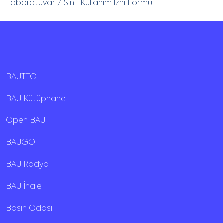
Laboratuvar / Sınıf Kullanım İzni Formu
BAUTTO
BAU Kütüphane
Open BAU
BAUGO
BAU Radyo
BAU İhale
Basın Odası