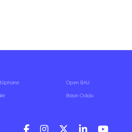
ütüphane
Open BAU
ale
Basın Odası