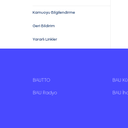
Kamuoyu Bilgilendirme
Geri Bildirim
Yararlı Linkler
BAUTTO
BAU K
BAU Radyo
BAU İh