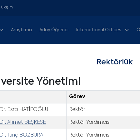
& Ulaşım
Araştırma
Aday Öğrenci
International Offices
Ö
Rektörlük
versite Yönetimi
Görev
. Dr. Esra HATİPOĞLU
Rektör
. Dr. Ahmet BEŞKESE
Rektör Yardımcısı
. Dr. Tunç BOZBURA
Rektör Yardımcısı