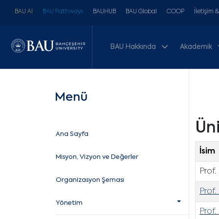
BAU AI
BAU Pathways
BAUHUB
BAU Global
COOP
İletişim 
BAU Hakkında
Akademik
Menü
Üni
Ana Sayfa
İsim
Misyon, Vizyon ve Değerler
Prof
Organizasyon Şeması
Prof
Yönetim
Prof