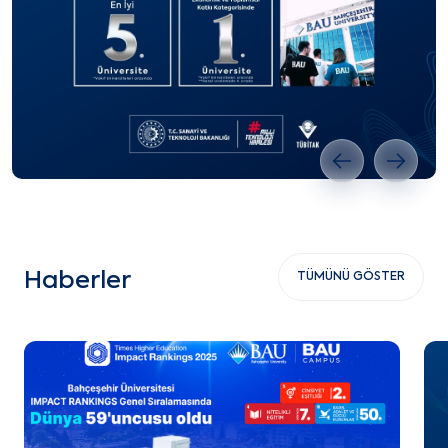
Önceki slayt
Sonrak
Haberler
TÜMÜNÜ GÖSTER