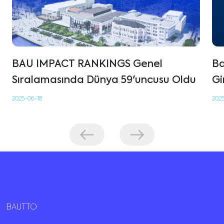
BAU IMPACT RANKINGS Genel
Ba
Sıralamasında Dünya 59'uncusu Oldu
Gi
En
2025-06-18
202
Ün
Ba
BAUTTO