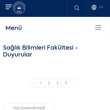
EN
Menü
Sağlık Bilimleri Fakültesi -
Duyurular
‹
1
2
3
4
›
Yazı bulunamadı!