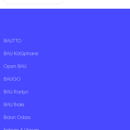
BAUTTO
BAU Kütüphane
Open BAU
BAUGO
BAU Radyo
BAU İhale
Basın Odası