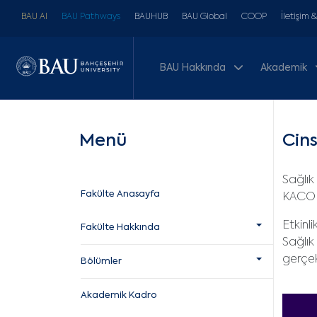
BAU AI
BAU Pathways
BAUHUB
BAU Global
COOP
İletişim 
BAU Hakkında
Akademik
Menü
Cins
Sağlık
Fakülte Anasayfa
KACONF
Etkinl
Fakülte Hakkında
Sağlık
gerçek
Bölümler
Akademik Kadro