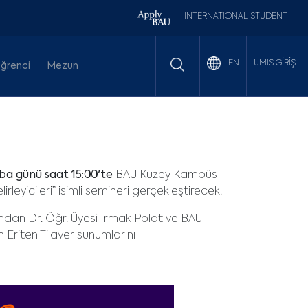
INTERNATIONAL STUDENT
UMIS GİRİŞ
EN
ğrenci
Mezun
a günü saat 15:00'te
BAU Kuzey Kampüs
rleyicileri” isimli semineri gerçekleştirecek.
alından Dr. Öğr. Üyesi Irmak Polat ve BAU
 Eriten Tilaver sunumlarını