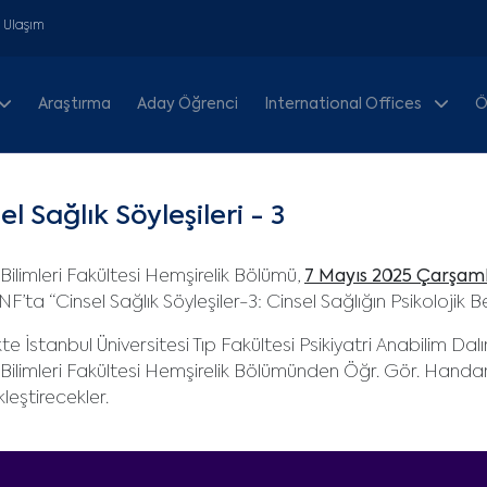
& Ulaşım
Araştırma
Aday Öğrenci
International Offices
Ö
el Sağlık Söyleşileri - 3
 Bilimleri Fakültesi Hemşirelik Bölümü,
7 Mayıs 2025 Çarşamb
’ta “Cinsel Sağlık Söyleşiler-3: Cinsel Sağlığın Psikolojik Beli
ikte İstanbul Üniversitesi Tıp Fakültesi Psikiyatri Anabilim D
 Bilimleri Fakültesi Hemşirelik Bölümünden Öğr. Gör. Handan
leştirecekler.