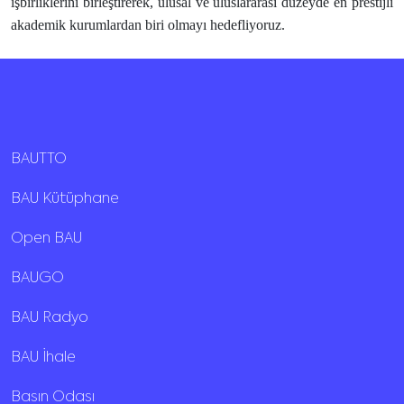
işbirliklerini birleştirerek, ulusal ve uluslararası düzeyde en prestijli
akademik kurumlardan biri olmayı hedefliyoruz.
BAUTTO
BAU Kütüphane
Open BAU
BAUGO
BAU Radyo
BAU İhale
Basın Odası