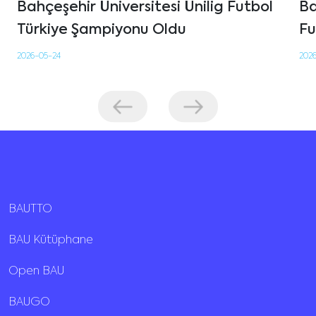
Bahçeşehir Üniversitesi Ünilig Futbol
Ba
Türkiye Şampiyonu Oldu
Fu
2026-05-24
202
BAUTTO
BAU Kütüphane
Open BAU
BAUGO