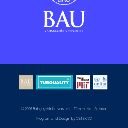
© 2026 Bahçeşehir Üniversitesi - Tüm Hakları Saklıdır.
Program and Design by
CETEKNO