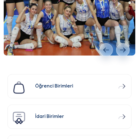
Önceki slayt
Sonrak
Öğrenci Birimleri
İdari Birimler