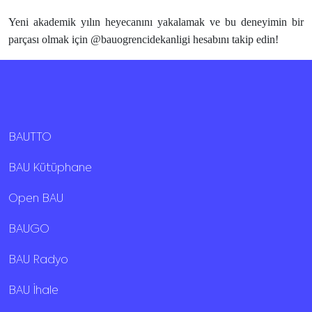
Yeni akademik yılın heyecanını yakalamak ve bu deneyimin bir
parçası olmak için @bauogrencidekanligi hesabını takip edin!
BAUTTO
BAU Kütüphane
Open BAU
BAUGO
BAU Radyo
BAU İhale