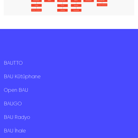
BAUTTO
BAU Kütüphane
Open BAU
BAUGO
BAU Radyo
BAU İhale