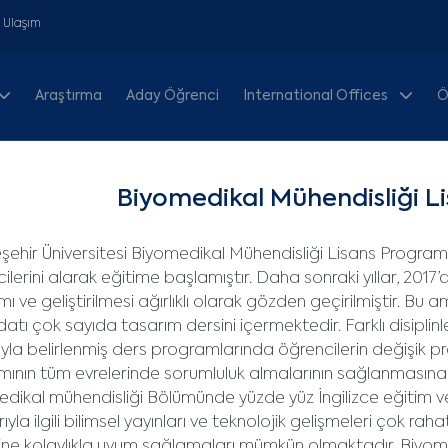
& Ulaşım
Araştırma
Aday Öğrenci
International Offices
Ö
Biyomedikal Mühendisliği L
ehir Üniversitesi Biyomedikal Mühendisliği Lisans Programı
ilerini alarak eğitime başlamıştır. Daha sonraki yıllar, 201
mı ve geliştirilmesi ağırlıklı olarak gözden geçirilmiştir. Bu
atı çok sayıda tasarım dersini içermektedir. Farklı disiplinle
la belirlenmiş ders programlarında öğrencilerin değişik proj
mının tüm evrelerinde sorumluluk almalarının sağlanmasına ç
dikal mühendisliği Bölümünde yüzde yüz İngilizce eğitim ve
rıyla ilgili bilimsel yayınları ve teknolojik gelişmeleri çok ra
ne kolaylıkla uyum sağlamaları mümkün olmaktadır. Biyom