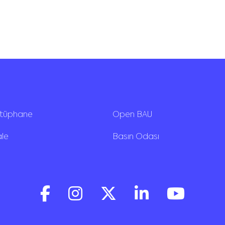
ütüphane
Open BAU
ale
Basın Odası