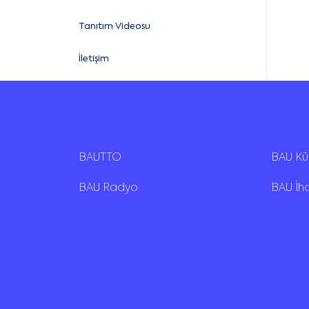
Tanıtım Videosu
İletişim
BAUTTO
BAU K
BAU Radyo
BAU İh