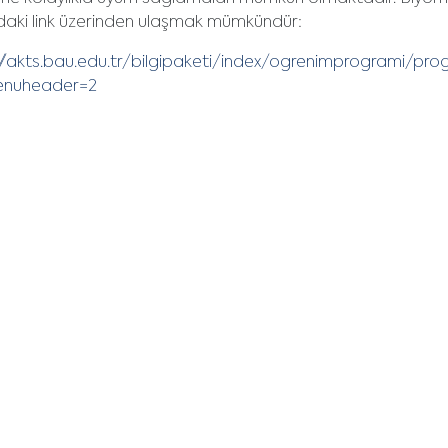
aki link üzerinden ulaşmak mümkündür:
://akts.bau.edu.tr/bilgipaketi/index/ogrenimprogrami/p
nuheader=2