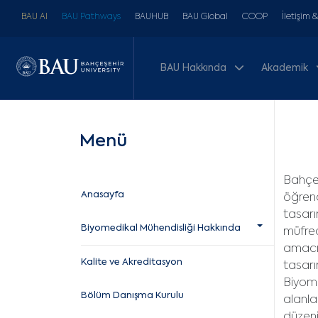
BAU AI
BAU Pathways
BAUHUB
BAU Global
COOP
İletişim 
BAU Hakkında
Akademik
Menü
Bahçeş
Anasayfa
öğrenc
tasarı
Biyomedikal Mühendisliği Hakkında
müfred
amacıy
Kalite ve Akreditasyon
tasarı
Biyome
Bölüm Danışma Kurulu
alanla
düzeni