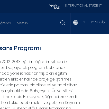
INTERNATIONAL STUDENT
UMIS GİRİŞ
EN
ğrenci
Mezun
isans Programı
 2012-2013 eğitim-öğretim yılında ilk
7’den başlayarak program tıbbi cihaz
 amaca yönelik hazırlanmış olan eğitim
rden ekipler halinde proje geliştirilmesi
elerin parçası olabilmeleri ve tıbbi cihaz
alışılmaktadır. Bahçeşehir Üniversitesi
rilmektedir. Bu sayede, öğrencilere kendi
hatlıkla takip edebilmeleri ve gelişen dünyanın
edikal Mühendisliği Lisans Programına