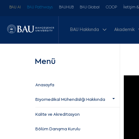
BAU AI
BAU Pathways
BAUHUB
BAU Global
COOP
İletişim 
BAU Hakkında
Akademik
Menü
Anasayfa
Biyomedikal Mühendisliği Hakkında
Kalite ve Akreditasyon
Bölüm Danışma Kurulu