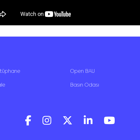
ütüphane
Open BAU
ale
Basın Odası