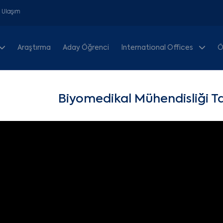
& Ulaşım
Araştırma
Aday Öğrenci
International Offices
Ö
Biyomedikal Mühendisliği T