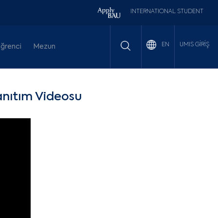
INTERNATIONAL STUDENT
UMIS GİRİŞ
EN
ğrenci
Mezun
anıtım Videosu