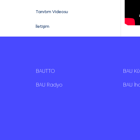
Tanıtım Videosu
İletişim
BAUTTO
BAU K
BAU Radyo
BAU İh