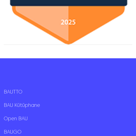
BAUTTO
BAU Kütüphane
Open BAU
BAUGO