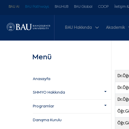
BAU AI
BAU Pathways
BAUHUB
BAU Global
COOP
İletişim 
BAU Hakkında
Akademik
Menü
Dr.Öğ
Anasayfa
Dr.Öğr
SHMYO Hakkında
Dr.Öğ
Programlar
Öğr.Gö
Danışma Kurulu
Öğr.Gö