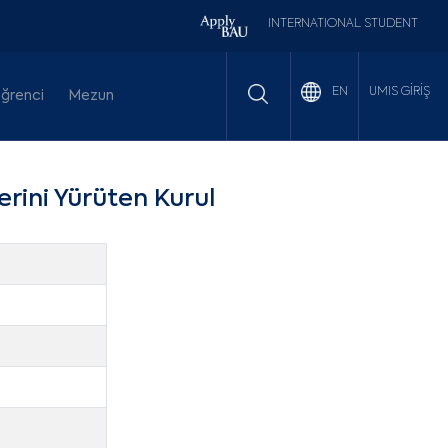
INTERNATIONAL STUDENT
UMIS GİRİŞ
EN
ğrenci
Mezun
erini Yürüten Kurul