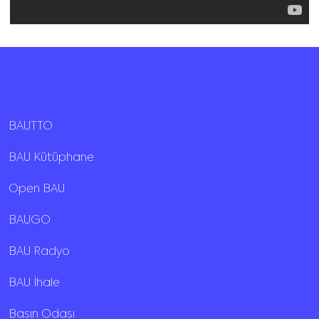
BAUTTO
BAU Kütüphane
Open BAU
BAUGO
BAU Radyo
BAU İhale
Basın Odası