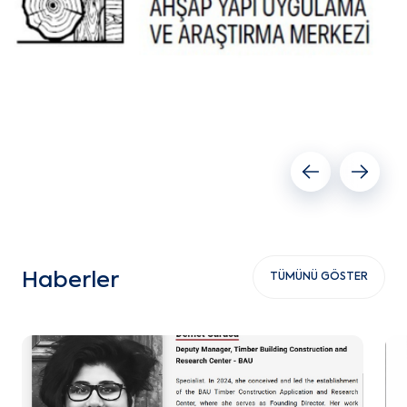
Önceki slayt
Sonrak
Haberler
TÜMÜNÜ GÖSTER