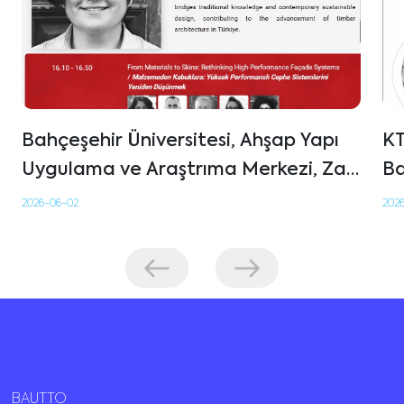
Bahçeşehir Üniversitesi, Ahşap Yapı
KT
Uygulama ve Araştrıma Merkezi, Zak
Ba
World of Façades İstanbul
Sw
2026-06-02
202
Konferansı’nda Ahşap Cephelerin
Sürdürülebilirliğine Dikkat Çekti
BAUTTO