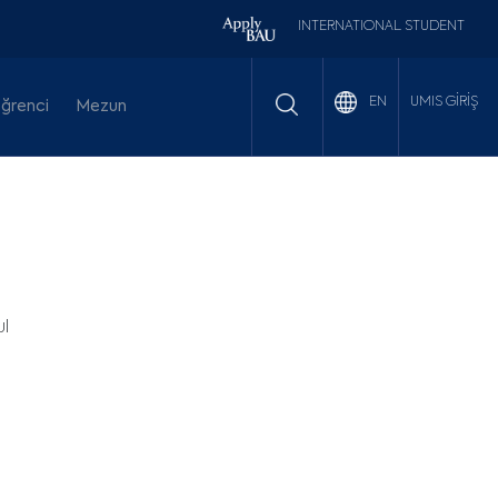
INTERNATIONAL STUDENT
UMIS GİRİŞ
EN
ğrenci
Mezun
l