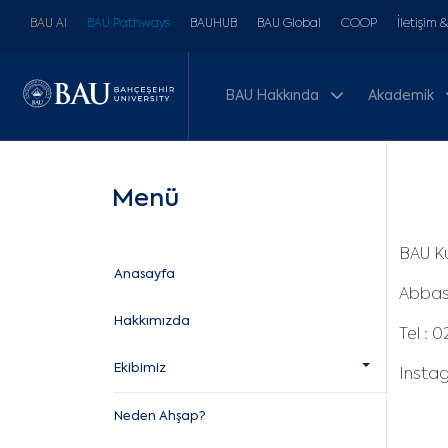
BAU AI
BAU Pathways
BAUHUB
BAU Global
COOP
İletişim 
BAU Hakkında
Akademik
Menü
BAU K
Anasayfa
Abbasa
Hakkımızda
Tel :
02
Ekibimiz
Insta
Neden Ahşap?