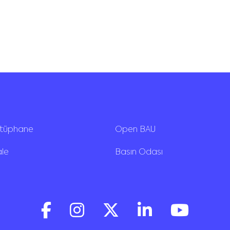
ütüphane
Open BAU
ale
Basın Odası