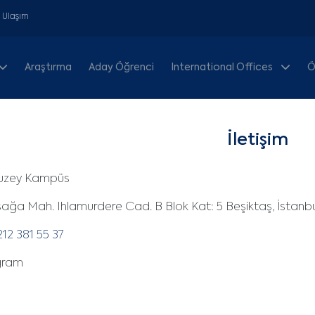
& Ulaşım
Araştırma
Aday Öğrenci
International Offices
Ö
İletişim
uzey Kampüs
ğa Mah. Ihlamurdere Cad. B Blok Kat: 5 Beşiktaş, İstanbu
12 381 55 37
gram