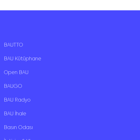
BAUTTO
BAU Kütüphane
Open BAU
BAUGO
BAU Radyo
BAU İhale
Basın Odası