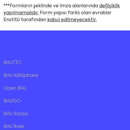
***Formların şeklinde ve imza alanlarında
değişiklik
yapılmamalıdır.
Form yapısı farklı olan evraklar
Enstitü tarafından
kabul edilmeyecektir.
BAUTTO
BAU Kütüphane
Open BAU
BAUGO
BAU Radyo
BAU İhale