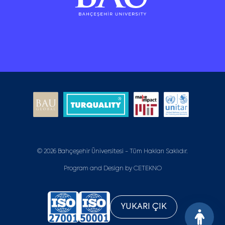
© 2026 Bahçeşehir Üniversitesi - Tüm Hakları Saklıdır.
Program and Design by
CETEKNO
YUKARI ÇIK