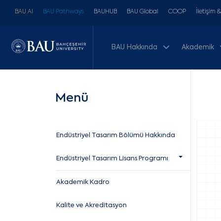
BAU AI
BAU Pathways
BAUHUB
BAU Global
COOP
İletişim 
BAU Hakkında
Akademik
Menü
Endüstriyel Tasarım Bölümü Hakkında
Endüstriyel Tasarım Lisans Programı
Akademik Kadro
Kalite ve Akreditasyon