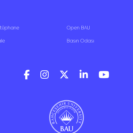
ütüphane
Open BAU
ale
Basın Odası