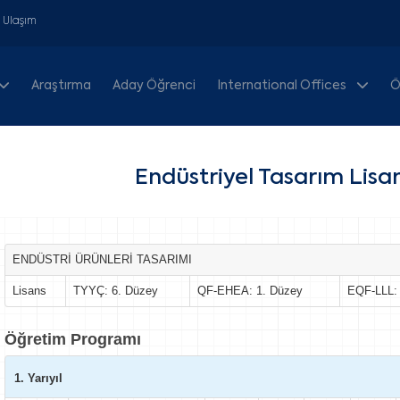
& Ulaşım
Araştırma
Aday Öğrenci
International Offices
Ö
Endüstriyel Tasarım Lisa