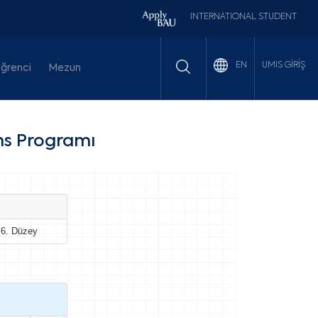
INTERNATIONAL STUDENT
UMIS GİRİŞ
EN
ğrenci
Mezun
ns Programı