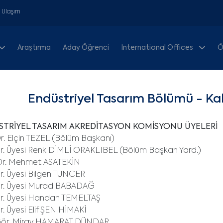
& Ulaşım
Araştırma
Aday Öğrenci
International Offices
Ö
Endüstriyel Tasarım Bölümü - Kal
TRİYEL TASARIM AKREDİTASYON KOMİSYONU ÜYELERİ
Dr. Elçin TEZEL (Bölüm Başkanı)
r. Üyesi Renk DİMLİ ORAKLIBEL (Bölüm Başkan Yard.)
Dr. Mehmet ASATEKİN
r. Üyesi Bilgen TUNCER
ğr. Üyesi Murad BABADAĞ
ğr. Üyesi Handan TEMELTAŞ
r. Üyesi Elif ŞEN HİMAKİ
Gör. Miray HAMARAT DÜNDAR