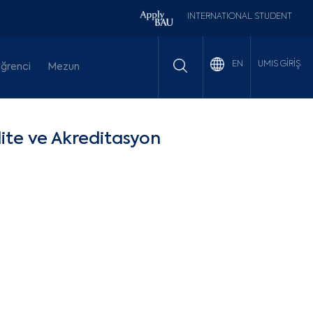
INTERNATIONAL STUDENT
UMIS GİRİŞ
EN
ğrenci
Mezun
ite ve Akreditasyon