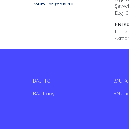
Bölüm Danışma Kurulu
Şevva
Ezgi C
ENDÜ
Endüs
Akredi
BAUTTO
BAU K
BAU Radyo
BAU İh