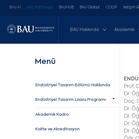
BAU AI
BAU Pathways
BAUHUB
BAU Global
COOP
İletişim 
BAU Hakkında
Akademik
Menü
ENDÜS
Endüstriyel Tasarım Bölümü Hakkında
Prof. 
Dr. Öğ
Endüstriyel Tasarım Lisans Programı
Doç. 
Dr. Öğ
Akademik Kadro
Dr. Ö
Dr. Ö
Kalite ve Akreditasyon
Dr. Öğ
Öğr. 