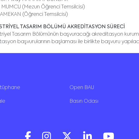
l MUMCU (Mezun Öğrenci Temsilcisi)
AMEKAN (Öğrenci Temsilcisi)
STRİYEL TASARIM BÖLÜMÜ AKREDİTASYON SÜRECİ
triyel Tasarım Bölümünün başvuracağı akreditasyon kurum
tasyon başvurularının başlaması ile birlikte başvuru yapılac
ütüphane
Open BAU
ale
Basın Odası