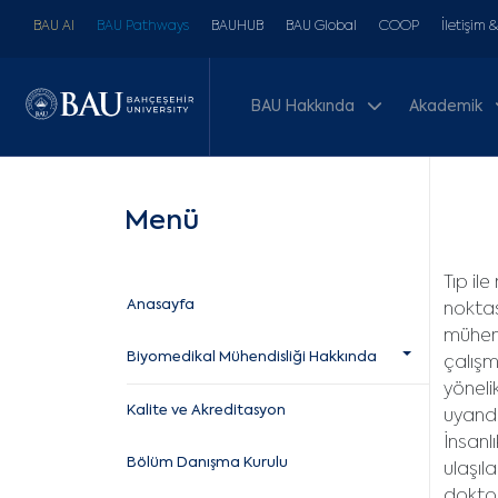
BAU AI
BAU Pathways
BAUHUB
BAU Global
COOP
İletişim 
BAU Hakkında
Akademik
Menü
Tıp il
Anasayfa
noktas
mühend
Biyomedikal Mühendisliği Hakkında
çalışm
yöneli
Kalite ve Akreditasyon
uyandı
İnsanl
Bölüm Danışma Kurulu
ulaşıl
doktor