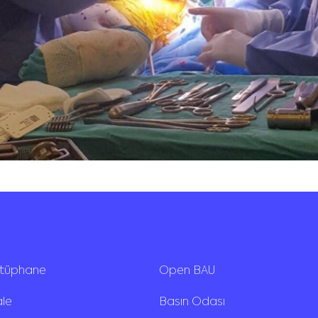
ütüphane
Open BAU
ale
Basın Odası