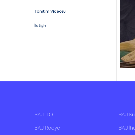
Tanıtım Videosu
İletişim
BAUTTO
BAU K
BAU Radyo
BAU İh