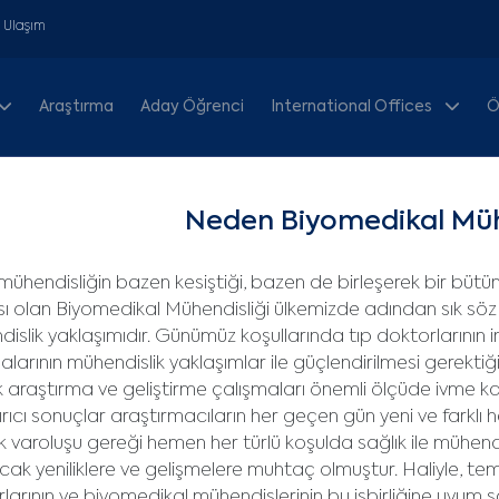
& Ulaşım
Araştırma
Aday Öğrenci
International Offices
Ö
Neden Biyomedikal Müh
e mühendisliğin bazen kesiştiği, bazen de birleşerek bir büt
ı olan Biyomedikal Mühendisliği ülkemizde adından sık söz 
islik yaklaşımıdır. Günümüz koşullarında tıp doktorlarının i
alarının mühendislik yaklaşımlar ile güçlendirilmesi gerektiğ
k araştırma ve geliştirme çalışmaları önemli ölçüde ivme ka
rıcı sonuçlar araştırmacıların her geçen gün yeni ve farklı
ık varoluşu gereği hemen her türlü koşulda sağlık ile mühend
acak yeniliklere ve gelişmelere muhtaç olmuştur. Haliyle, t
larının ve biyomedikal mühendislerinin bu işbirliğine uyu