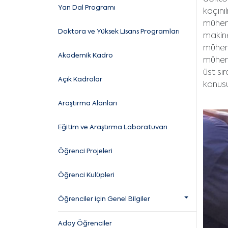
Yan Dal Programı
kaçını
mühend
Doktora ve Yüksek Lisans Programları
makine
mühend
Akademik Kadro
mühend
üst sı
Açık Kadrolar
konusu
Araştırma Alanları
Eğitim ve Araştırma Laboratuvarı
Öğrenci Projeleri
Öğrenci Kulüpleri
Öğrenciler için Genel Bilgiler
Aday Öğrenciler