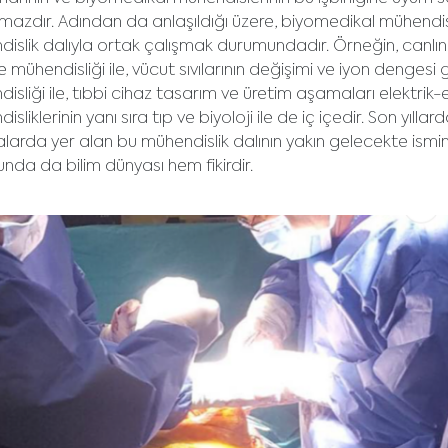
lmazdır. Adından da anlaşıldığı üzere, biyomedikal mühendisli
islik dalıyla ortak çalışmak durumundadır. Örneğin, canlının
 mühendisliği ile, vücut sıvılarının değişimi ve iyon dengesi 
isliği ile, tıbbi cihaz tasarım ve üretim aşamaları elektrik-
isliklerinin yanı sıra tıp ve biyoloji ile de iç içedir. Son yıl
ralarda yer alan bu mühendislik dalının yakın gelecekte ism
nda da bilim dünyası hem fikirdir.