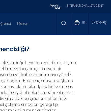
INTERNATIONAL STUDENT
UMIS GİRİŞ
EN
ğrenci
Mezun
endisliği?
ün oluşturduğu heyecan verici bir buluşma
ettirmeye başlamış olan yeni bir
nsan hayat kalitesini artırmaya yönelik
i çok açıktır. Bu amaçla insan sağlığına
zanmış, elde edilen ilgi çekici ve merak
 hedeflere yönelmelerine neden olmuştur.
isliğin ortak çalışmaları neticesinde
emel çalışma amaçları gereği tıp
m sağlamak durumunda olmaları