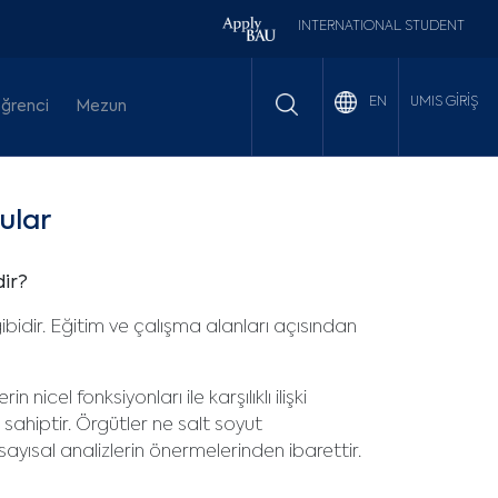
INTERNATIONAL STUDENT
UMIS GİRİŞ
EN
ğrenci
Mezun
ular
edir?
bidir. Eğitim ve çalışma alanları açısından
nicel fonksiyonları ile karşılıklı ilişki
sahiptir. Örgütler ne salt soyut
ayısal analizlerin önermelerinden ibarettir.