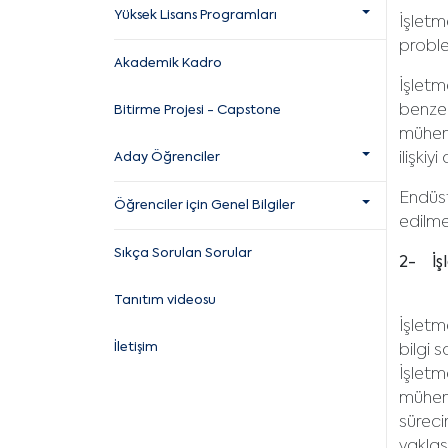
Yüksek Lisans Programları
İşletm
proble
Akademik Kadro
İşletm
benzer
Bitirme Projesi - Capstone
mühend
Aday Öğrenciler
ilişki
Endüst
Öğrenciler için Genel Bilgiler
edilme
Sıkça Sorulan Sorular
2- İş
Tanıtım videosu
İşletm
İletişim
bilgi 
İşletm
mühend
süreci
yaklaş