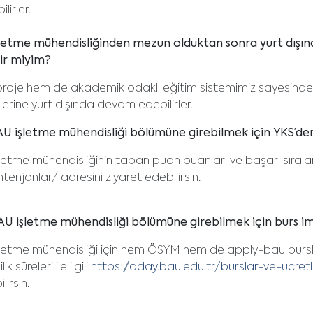
ilirler.
letme mühendisliğinden mezun olduktan sonra yurt dışın
ir miyim?
oje hem de akademik odaklı eğitim sistemimiz sayesinde 
lerine yurt dışında devam edebilirler.
U işletme mühendisliği bölümüne girebilmek için YKS’d
letme mühendisliğinin taban puan puanları ve başarı sırala
tenjanlar/ adresini ziyaret edebilirsin.
U işletme mühendisliği bölümüne girebilmek için burs im
letme mühendisliği için hem ÖSYM hem de apply-bau bursları
ik süreleri ile ilgili
https://aday.bau.edu.tr/burslar-ve-ucret
lirsin.