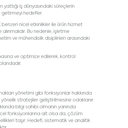
 yattığı iş dünyasındaki süreçlerin
r getirmeyi hedefler.
benzeri nicel etkinlikler ile ürün hizmet
 alınmalıdır. Bu nedenle, işletme
tim ve mühendislik disiplinleri arasındaki
masına ve optimize edilerek, kontrol
plandadır.
akları yönetimi gibi fonksiyonlar hakkında
yönelik stratejiler geliştirilmesine odaklanır.
kkında bilgi sahibi olmanın yanında
 nicel fonksiyonlarına ait olsa da, çözüm
llikleri taşır. Hedefi, sistematik ve analitik
tır.