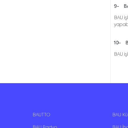
9- BA
BAU i
yapabi
10- B
BAU iş
BAUTTO
BAU K
BAU Radyo
BAU İh