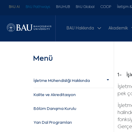
BAU AI
BAU Pathways
BAUHUB
BAU Global
COOP
İletişim 
BAU Hakkında
Akademik
Menü
1- İşl
İşletme Mühendisliği Hakkında
İşletm
pek ço
Kalite ve Akreditasyon
İşletme
Bölüm Danışma Kurulu
halind
fonksi
Yan Dal Programları
Gerçek