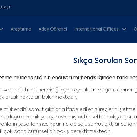
& Ulaşım
Araştırma
Aday Öğrenci
International Offices
Ö
Sıkça Sorulan Sor
etme mühendisliğinin endüstri mühendisliğinden farkı n
e ve endüstri mühendisliği aynı kaynaktan doğan iki pınar gi
k ortak noktaları bulunmaktadır.
 mühendisi somut çıktılarla ifade edilen süreçlerin işletmelerin 
e olduğu dinamik yapıyı kavramış bütünsel bir bakış açısına 
yonların tasarlanmasından ne de salt somut çıktılar sunan s
 çok daha bütünsel bir bakış gerektirmektedir.