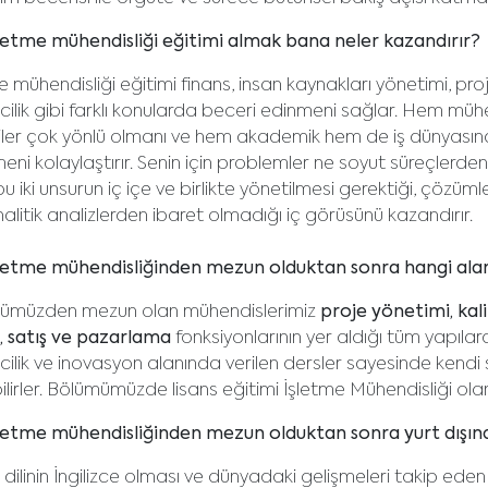
etme mühendisliği eğitimi almak bana neler kazandırır?
e mühendisliği eğitimi finans, insan kaynakları yönetimi, pr
mcilik gibi farklı konularda beceri edinmeni sağlar. Hem mü
ler çok yönlü olmanı ve hem akademik hem de iş dünyasınd
eni kolaylaştırır. Senin için problemler ne soyut süreçlerden
u iki unsurun iç içe ve birlikte yönetilmesi gerektiği, çözüml
nalitik analizlerden ibaret olmadığı iç görüsünü kazandırır.
letme mühendisliğinden mezun olduktan sonra hangi alanl
ümüzden mezun olan mühendislerimiz
proje yönetimi, kal
, satış ve pazarlama
fonksiyonlarının yer aldığı tüm yapıla
mcilik ve inovasyon alanında verilen dersler sayesinde kendi s
lirler. Bölümümüzde lisans eğitimi İşletme Mühendisliği ol
etme mühendisliğinden mezun olduktan sonra yurt dışınd
 dilinin İngilizce olması ve dünyadaki gelişmeleri takip eden