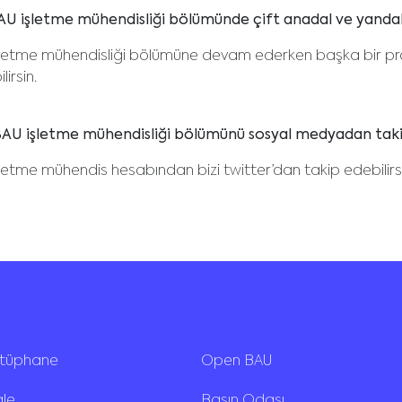
U işletme mühendisliği bölümünde çift anadal ve yandal
şletme mühendisliği bölümüne devam ederken başka bir pr
lirsin.
AU işletme mühendisliği bölümünü sosyal medyadan taki
letme mühendis hesabından bizi twitter’dan takip edebilirsi
ütüphane
Open BAU
ale
Basın Odası