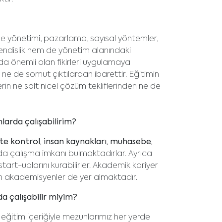
oje yönetimi, pazarlama, sayısal yöntemler,
hendislik hem de yönetim alanındaki
a önemli olan fikirleri uygulamaya
 ne de somut çıktılardan ibarettir. Eğitimin
erin ne salt nicel çözüm tekliflerinden ne de
arda çalışabilirim?
ite kontrol, insan kaynakları, muhasebe,
rda çalışma imkanı bulmaktadırlar. Ayrıca
tart-uplarını kurabilirler. Akademik kariyer
an akademisyenler de yer almaktadır.
a çalışabilir miyim?
 eğitim içeriğiyle mezunlarımız her yerde