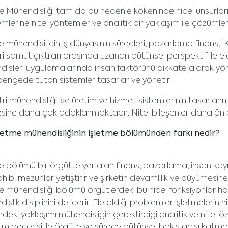
e Mühendisliği tam da bu nedenle kökeninde nicel unsurların
mlerine nitel yöntemler ve analitik bir yaklaşım ile çözümle
e mühendisi için iş dünyasının süreçleri, pazarlama finans, İK 
i somut çıktıları arasında uzanan bütünsel perspektif ile ele
isleri uygulamalarında insan faktörünü dikkate alarak yöne
yi dengede tutan sistemler tasarlar ve yönetir.
ri mühendisliği ise üretim ve hizmet sistemlerinin tasarlan
sine daha çok odaklanmaktadır. Nitel bileşenler daha ön 
letme mühendisliğinin işletme bölümünden farkı nedir?
e bölümü bir örgütte yer alan finans, pazarlama, insan kayn
sahibi mezunlar yetiştirir ve şirketin devamlılık ve büyümesine 
e mühendisliği bölümü örgütlerdeki bu nicel fonksiyonlar ha
islik disiplinini de içerir. Ele aldığı problemler işletmelerin
ndeki yaklaşımı mühendisliğin gerektirdiği analitik ve nitel öze
ım becerisi ile örgüte ve sürece bütünsel bakış açısı katmak