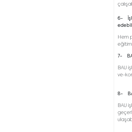
çalışab
6- İş
edebil
Hem pr
eğitim
7- BA
BAU iş
ve-kon
8- BA
BAU iş
geçerlil
ulaşabi