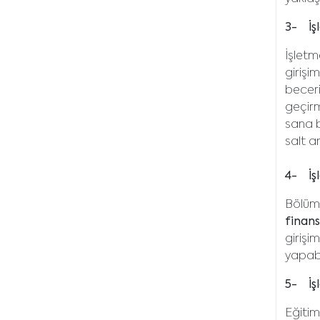
3- İşl
İşletm
girişi
beceri
geçirm
sana b
salt a
4- İş
Bölüm
finans
girişi
yapabi
5- İşl
Eğitim