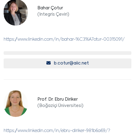
Bahar Çotur
(Integris Çeviri)
https://www.linkedin.com/in/bahar-%C3%A7otur-00315091/
b.cotur@aiic.net
Prof. Dr. Ebru Diriker
(Boğaziçi Üniversitesi)
https://www.linkedin.com/in/ebru-diriker-981b6a69/?