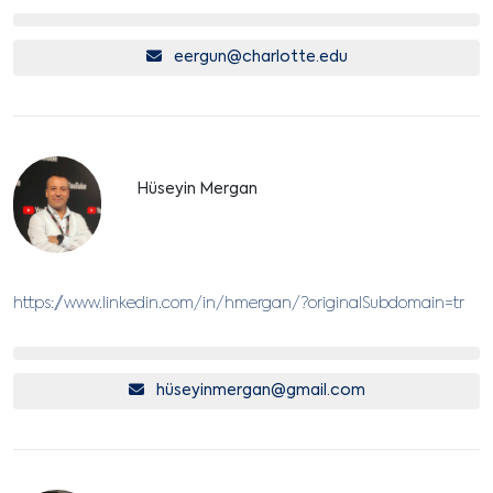
eergun@charlotte.edu
Hüseyin Mergan
https://www.linkedin.com/in/hmergan/?originalSubdomain=tr
hü
seyinmergan@gmail.com