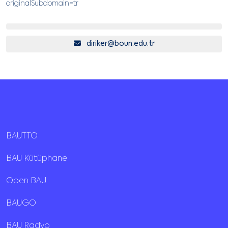
originalSubdomain=tr
diriker@boun.edu.tr
BAUTTO
BAU Kütüphane
Open BAU
BAUGO
BAU Radyo