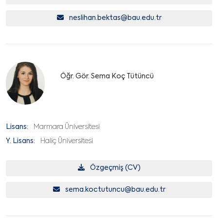
neslihan.bektas@bau.edu.tr
Öğr. Gör. Sema Koç Tütüncü
Lisans:
Marmara Üniversitesi
Y. Lisans:
Haliç Üniversitesi
Özgeçmiş (CV)
sema.koctutuncu@bau.edu.tr