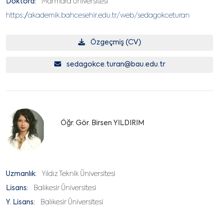
Doktora:
Marmara Üniversitesi
https://akademik.bahcesehir.edu.tr/web/sedagokceturan
Özgeçmiş (CV)
sedagokce.turan@bau.edu.tr
Öğr. Gör. Birsen YILDIRIM
Uzmanlık:
Yıldız Teknik Üniversitesi
Lisans:
Balıkesir Üniversitesi
Y. Lisans:
Balıkesir Üniversitesi