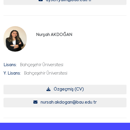
aysen.yalin@bau.edu.tr
Nurşah AKDOĞAN
Lisans:
Bahçeşehir Üniversitesi
Y. Lisans:
Bahçeşehir Üniversitesi
Özgeçmiş (CV)
nursah.akdogan@bau.edu.tr