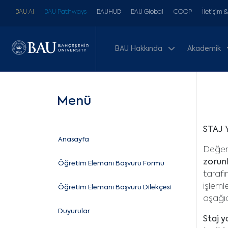
BAU AI
BAU Pathways
BAUHUB
BAU Global
COOP
İletişim 
BAU Hakkında
Akademik
Menü
STAJ 
Anasayfa
Değerl
zorunl
Öğretim Elemanı Başvuru Formu
tarafı
işleml
Öğretim Elemanı Başvuru Dilekçesi
aşağıd
Duyurular
Staj y