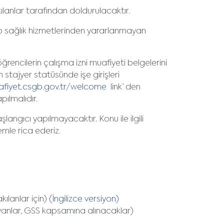
kılanlar tarafından doldurulacaktır.
ıp sağlık hizmetlerinden yararlanmayan
rencilerin çalışma izni muafiyeti belgelerini
stajyer statüsünde işe girişleri
afiyet.csgb.gov.tr/welcome
link’ den
pılmalıdır.
angıcı yapılmayacaktır. Konu ile ilgili
mle rica ederiz.
kılanlar için)
(İngilizce versiyon)
ayanlar, GSS kapsamına alınacaklar)