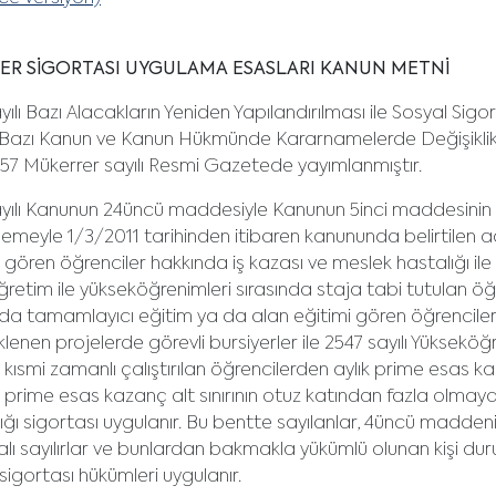
ER SİGORTASI UYGULAMA ESASLARI KANUN METNİ
ayılı Bazı Alacakların Yeniden Yapılandırılması ile Sosyal Si
Bazı Kanun ve Kanun Hükmünde Kararnamelerde Değişiklik 
57 Mükerrer sayılı Resmi Gazetede yayımlanmıştır.
ayılı Kanunun 24üncü maddesiyle Kanunun 5inci maddesinin bi
emeyle 1/3/2011 tarihinden itibaren kanununda belirtilen ad
 gören öğrenciler hakkında iş kazası ve meslek hastalığı ile 
retim ile yükseköğrenimleri sırasında staja tabi tutulan öğ
nda tamamlayıcı eğitim ya da alan eğitimi gören öğrenciler
lenen projelerde görevli bursiyerler ile 2547 sayılı Yükse
 kısmi zamanlı çalıştırılan öğrencilerden aylık prime esas 
 prime esas kazanç alt sınırının otuz katından fazla olmaya
ığı sigortası uygulanır. Bu bentte sayılanlar, 4üncü maddeni
alı sayılırlar ve bunlardan bakmakla yükümlü olunan kişi 
 sigortası hükümleri uygulanır.