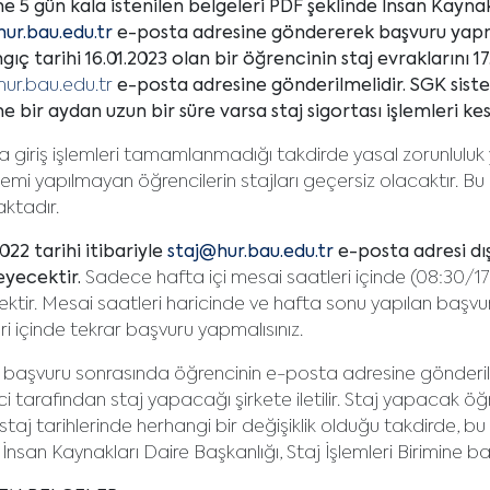
ne 5 gün kala istenilen belgeleri PDF şeklinde İnsan Kaynakl
ur.bau.edu.tr
e-posta adresine göndererek başvuru yapm
gıç tarihi 16.01.2023 olan bir öğrencinin staj evraklarını 17
ur.bau.edu.tr
e-posta adresine gönderilmelidir. SGK sistem
ne bir aydan uzun bir süre varsa staj sigortası işlemleri k
a giriş işlemleri tamamlanmadığı takdirde yasal zorunluluk 
işlemi yapılmayan öğrencilerin stajları geçersiz olacaktır.
ktadır.
2022 tarihi itibariyle
staj@hur.bau.edu.tr
e-posta adresi dı
eyecektir.
Sadece hafta içi mesai saatleri içinde (08:30/17:
ektir. Mesai saatleri haricinde ve hafta sonu yapılan başvu
ri içinde tekrar başvuru yapmalısınız.
 başvuru sonrasında öğrencinin e-posta adresine gönderilen 
i tarafından staj yapacağı şirkete iletilir. Staj yapacak öğre
staj tarihlerinde herhangi bir değişiklik olduğu takdirde, bu de
 İnsan Kaynakları Daire Başkanlığı, Staj İşlemleri Birimine 