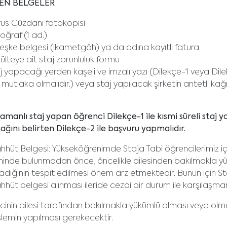
NEN BELGELER
us Cüzdanı fotokopisi
ğraf (1 ad.)
eşke belgesi (ikametgâh) ya da adına kayıtlı fatura
lteye ait staj zorunluluk formu
 yapacağı yerden kaşeli ve imzalı yazı (Dilekçe-1 veya Dilek
 mutlaka olmalıdır.) veya staj yapılacak şirketin antetli kağ
manlı staj yapan öğrenci Dilekçe-1 ile kısmi süreli staj
ğını belirten Dilekçe-2 ile başvuru yapmalıdır.
hüt Belgesi: Yükseköğrenimde Staja Tabi öğrencilerimiz iç
iminde bulunmadan önce, öncelikle ailesinden bakılmakla 
dığının tespit edilmesi önem arz etmektedir. Bunun için St
hhüt belgesi alınması ileride cezai bir durum ile karşılaşm
inin ailesi tarafından bakılmakla yükümlü olması veya olmam
 işlemin yapılması gerekecektir.