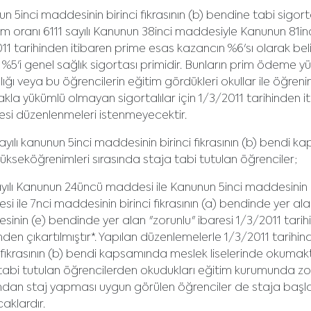
n 5inci maddesinin birinci fıkrasının (b) bendine tabi sigo
rim oranı 6111 sayılı Kanunun 38inci maddesiyle Kanunun 81
11 tarihinden itibaren prime esas kazancın %6'sı olarak belir
ı, %5'i genel sağlık sigortası primidir. Bunların prim ödeme 
ığı veya bu öğrencilerin eğitim gördükleri okullar ile öğren
la yükümlü olmayan sigortalılar için 1/3/2011 tarihinden itib
gesi düzenlenmeleri istenmeyecektir.
ayılı kanunun 5inci maddesinin birinci fıkrasının (b) bendi
ükseköğrenimleri sırasında staja tabi tutulan öğrenciler;
ayılı Kanunun 24üncü maddesi ile Kanunun 5inci maddesinin bir
i ile 7nci maddesinin birinci fıkrasının (a) bendinde yer ala
inin (e) bendinde yer alan "zorunlu" ibaresi 1/3/2011 tar
den çıkartılmıştır*. Yapılan düzenlemelerle 1/3/2011 tarihi
i fıkrasının (b) bendi kapsamında meslek liselerinde okumak
tabi tutulan öğrencilerden okudukları eğitim kurumunda zor
ndan staj yapması uygun görülen öğrenciler de staja başladık
caklardır.