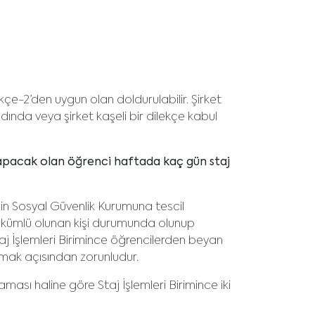
çe-2’den uygun olan doldurulabilir. Şirket
ıdında veya şirket kaşeli bir dilekçe kabul
 yapacak olan öğrenci haftada kaç gün staj
in Sosyal Güvenlik Kurumuna tescil
yükümlü olunan kişi durumunda olunup
aj İşlemleri Birimince öğrencilerden beyan
amak açısından zorunludur.
ası haline göre Staj İşlemleri Birimince iki