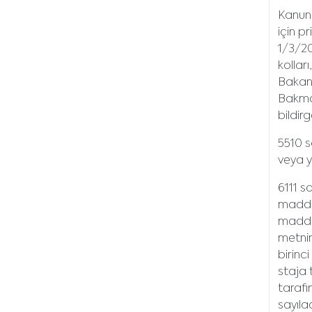
Kanunu
için p
1/3/20
kollar
Bakanl
Bakmak
bildir
5510 s
veya y
6111 s
maddes
maddes
metnin
birinc
staja 
tarafı
sayıla