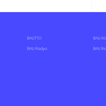
BAUTTO
BAU K
BAU Radyo
BAU İh