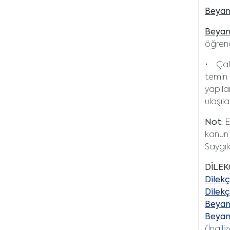
Beyan
Beyan
öğrenc
• Çalı
temin 
yapıla
ulaşıl
Not:
E
kanun 
Saygıl
DİLEK
Dilek
Dilek
Beyan
Beyan
(İngili