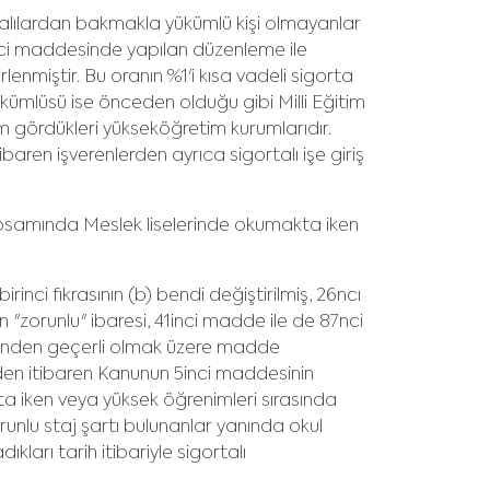
rtalılardan bakmakla yükümlü kişi olmayanlar
inci maddesinde yapılan düzenleme ile
lenmiştir. Bu oranın %1'i kısa vadeli sigorta
yükümlüsü ise önceden olduğu gibi Milli Eğitim
im gördükleri yükseköğretim kurumlarıdır.
aren işverenlerden ayrıca sigortalı işe giriş
 kapsamında Meslek liselerinde okumakta iken
inci fıkrasının (b) bendi değiştirilmiş, 26ncı
n "zorunlu" ibaresi, 41inci madde ile de 87nci
ihinden geçerli olmak üzere madde
nden itibaren Kanunun 5inci maddesinin
ta iken veya yüksek öğrenimleri sırasında
unlu staj şartı bulunanlar yanında okul
ları tarih itibariyle sigortalı