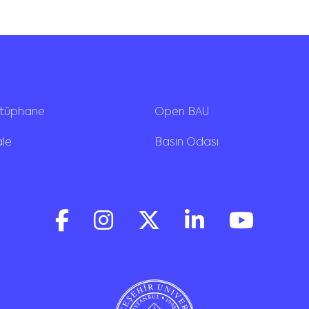
ütüphane
Open BAU
ale
Basın Odası