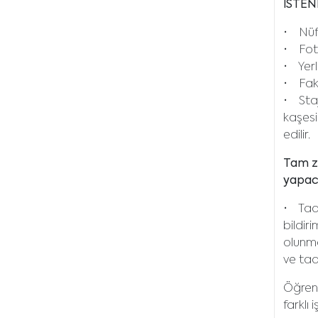
İSTE
• Nüf
• Foto
• Yerl
• Fakü
• Staj
kaşesi
edilir.
Tam za
yapaca
• Taah
bildir
olunma
ve taa
Öğrenc
farklı