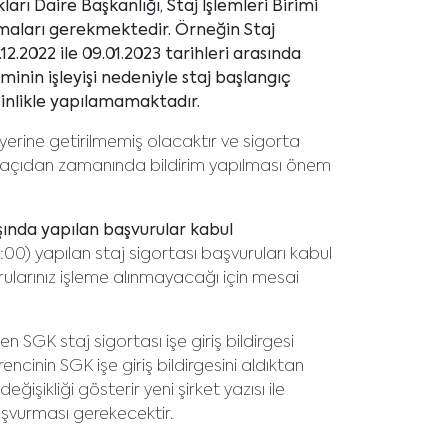
arı Daire Başkanlığı, Staj İşlemleri Birimi
aları gerekmektedir. Örneğin Staj
.12.2022 ile 09.01.2023 tarihleri arasında
inin işleyişi nedeniyle staj başlangıç
esinlikle yapılamamaktadır.
yerine getirilmemiş olacaktır ve sigorta
 Bu açıdan zamanında bildirim yapılması önem
şında yapılan başvurular kabul
00) yapılan staj sigortası başvuruları kabul
rularınız işleme alınmayacağı için mesai
SGK staj sigortası işe giriş bildirgesi
ncinin SGK işe giriş bildirgesini aldıktan
ğişikliği gösterir yeni şirket yazısı ile
başvurması gerekecektir.