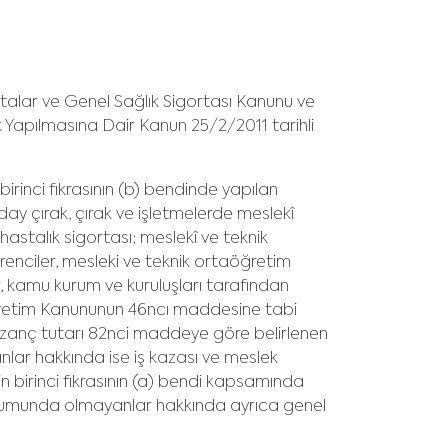
gortalar ve Genel Sağlık Sigortası Kanunu ve
Yapılmasına Dair Kanun 25/2/2011 tarihli
rinci fıkrasının (b) bendinde yapılan
ay çırak, çırak ve işletmelerde meslekî
hastalık sigortası; meslekî ve teknik
renciler, mesleki ve teknik ortaöğretim
, kamu kurum ve kuruluşları tarafından
köğretim Kanununun 46ncı maddesine tabi
kazanç tutarı 82nci maddeye göre belirlenen
nlar hakkında ise iş kazası ve meslek
n birinci fıkrasının (a) bendi kapsamında
durumunda olmayanlar hakkında ayrıca genel