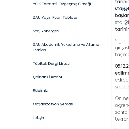
tarihi
YÖK Formatlı Özgeçmiş Örneği
staj@h
başlan
BAU Yayın Puan Tablosu
staj@h
tarihi
Staj Yönergesi
Sigort
BAU Akademik Yükseltme ve Atama
giriş 
Esasları
taşıma
Tübitak Dergi Listesi
05.12.
edilm
Çalışan El Kitabı
edilec
saatle
Ekibimiz
Online
Organizasyon Şeması
öğrenc
sonra 
İletişim
tekrar