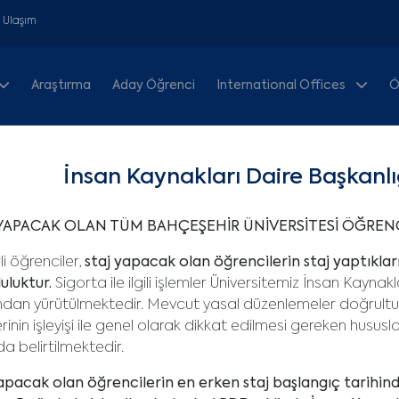
& Ulaşım
Araştırma
Aday Öğrenci
International Offices
Ö
İnsan Kaynakları Daire Başkanlı
YAPACAK OLAN TÜM BAHÇEŞEHİR ÜNİVERSİTESİ ÖĞRENC
i öğrenciler,
staj yapacak olan öğrencilerin staj yaptıkları
uluktur.
Sigorta ile ilgili işlemler Üniversitemiz İnsan Kaynakl
ndan yürütülmektedir. Mevcut yasal düzenlemeler doğrultu
erinin işleyişi ile genel olarak dikkat edilmesi gereken hususl
a belirtilmektedir.
apacak olan öğrencilerin en erken staj başlangıç tarihind