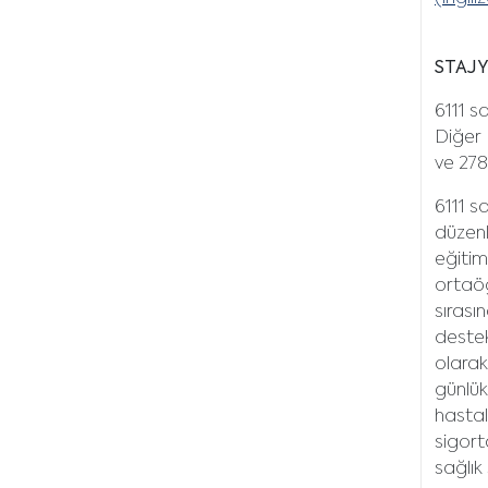
STAJY
6111 s
Diğer 
ve 278
6111 s
düzenl
eğitim
ortaöğ
sırası
destek
olarak
günlük
hastal
sigort
sağlık