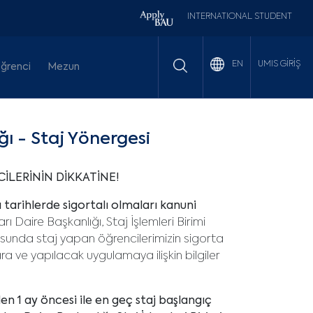
INTERNATIONAL STUDENT
UMIS GİRİŞ
EN
ğrenci
Mezun
ğı - Staj Yönergesi
İLERİNİN DİKKATİNE!
 tarihlerde sigortalı olmaları kanuni
arı Daire Başkanlığı, Staj İşlemleri Birimi
sunda staj yapan öğrencilerimizin sigorta
ara ve yapılacak uygulamaya ilişkin bilgiler
en 1 ay öncesi ile en geç staj başlangıç