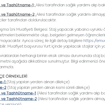
 ve Taahütname-1;
Ailesi tarafından sağlık yardımı alıp ba
 ve Taahütname-2;
Ailesi tarafından sağlık yardımı almay
iler tarafından doldurulacaktır.
şma İzni Muafiyeti Belgesi: Staj yapacak yabancı uyruklu öğ
etmeleri beklenmekte olup, belgeleri gelmeyen öğrencilerin 
mayacaktır. Ayrıca süreç ile ilgili detay bilgilere
https://emu
abilir. Muafiyet başvurusu Yurt içinde yapılacak stajlar için ya
vraklardan herhangi birinin eksik olması durumunda staj başl
metni aşağıda dikkatinize sunulmuştur. Bilgi edinmenizi öne
arımızla.
ÇE ÖRNEKLERİ
çe-1
(Staj yapılan yerden alınan dilekçe)
çe-2
(Staj yapılan yerden alınan kısmi süreli dilekçe)
 ve Taahhütname-1
(Ailesi tarafından sağlık yardımı alıp ba
 ve Taahhütname-2
(Ailesi tarafından sağlık yardımı alm
zce versiyon)