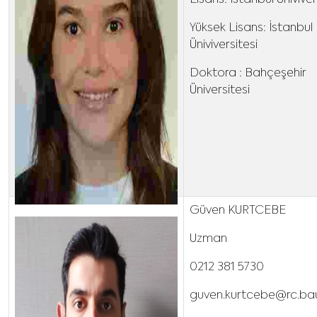
Lisans: İstanbul Üniviver
Yüksek Lisans: İstanbul
Üniviversitesi
Doktora : Bahçeşehir
Üniversitesi
Güven KURTCEBE
Uzman
0212 381 5730
guven.kurtcebe@rc.bau