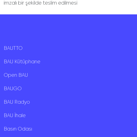
imzalı bir şekilde teslim edilmesi
BAUTTO
BAU Kütüphane
Open BAU
BAUGO
BAU Radyo
BAU İhale
Basın Odası