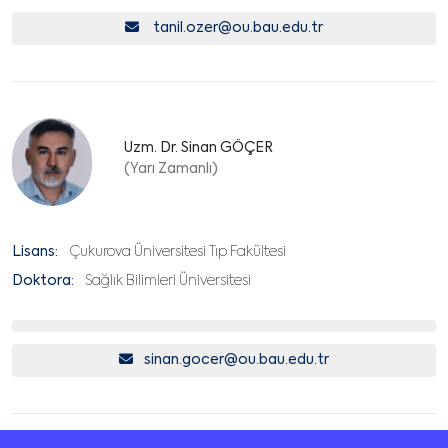
tanil.ozer@ou.bau.edu.tr
Uzm. Dr. Sinan GÖÇER
(Yarı Zamanlı)
Lisans:
Çukurova Üniversitesi Tıp Fakültesi
Doktora:
Sağlık Bilimleri Üniversitesi
sinan.gocer@ou.bau.edu.tr