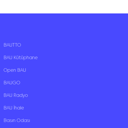
BAUTTO
BAU Kütüphane
Open BAU
BAUGO
BAU Radyo
BAU İhale
Basın Odası