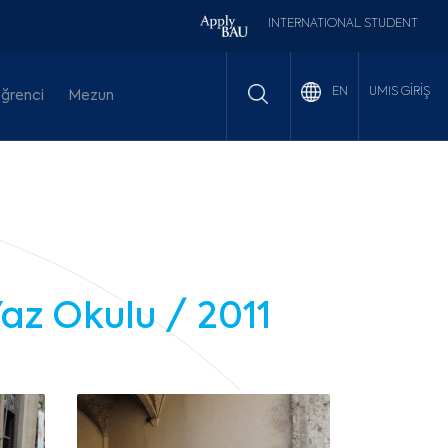
INTERNATIONAL STUDENT
UMIS GİRİŞ
EN
ğrenci
Mezun
Yaz Okulu / 2011