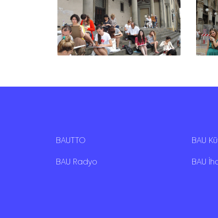
BAUTTO
BAU K
BAU Radyo
BAU İh