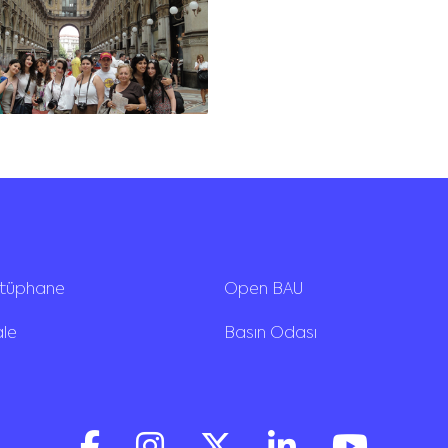
ütüphane
Open BAU
ale
Basın Odası