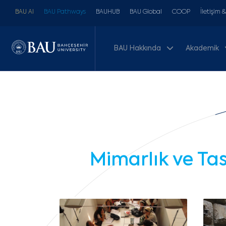
BAU AI
BAU Pathways
BAUHUB
BAU Global
COOP
İletişim 
BAU Hakkında
Akademik
Mimarlık ve Tas