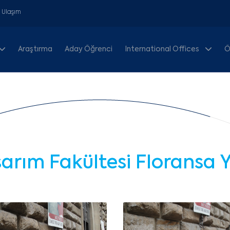
& Ulaşım
Araştırma
Aday Öğrenci
International Offices
Ö
arım Fakültesi Floransa 