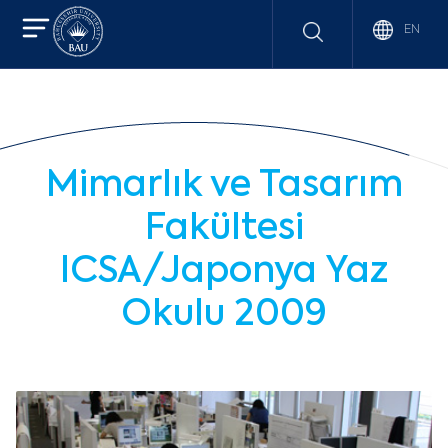
EN
Mimarlık ve Tasarım
Fakültesi
ICSA/Japonya Yaz
Okulu 2009