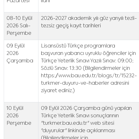
Pazartesi
ilanı
08-10 Eylül
2026-2027 akademik yılı güz yarıyılı tezli-
2026 Salı-
tezsiz geçiş kayıt tarihleri
Perşembe
09 Eylül
Lisansüstü Türkçe programlara
2026
başvuran yabancı uyruklu öğrenciler için
Çarşamba
Türkçe Yeterlik Sınavı Yazılı Sınav: 09:00;
Sözlü Sınav: 13:30 (Bilgilendirmeler için
https://www.bau.edu.tr/blogs/tr/15232-
turkmer-duyuru-ve-haberler adresini
ziyaret ediniz.)
10 Eylül
09 Eylül 2026 Çarşamba günü yapılan
2026
Türkçe Yeterlik Sınavı sonuçlarının
Perşembe
"turkmer.bau.edu.tr" web sitesi
"duyurular" linkinde açıklanması
(Bilgilendirmeler için