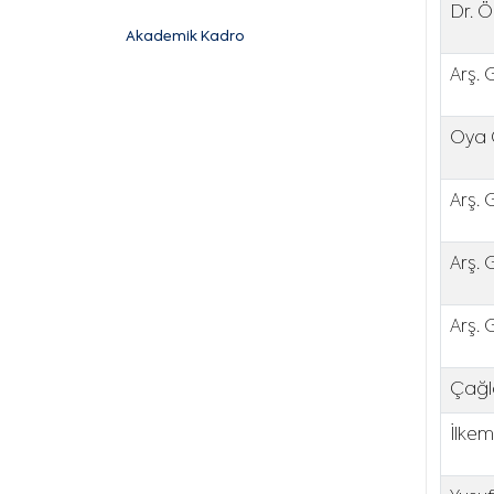
Dr. Ö
Akademik Kadro
Arş. 
Oya O
Arş. 
Arş. 
Arş. 
Çağla
İlkem