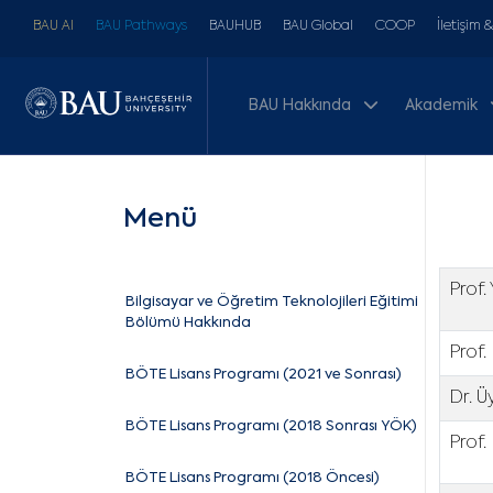
BAU AI
BAU Pathways
BAUHUB
BAU Global
COOP
İletişim 
BAU Hakkında
Akademik
Menü
Prof
Bilgisayar ve Öğretim Teknolojileri Eğitimi
Bölümü Hakkında
Prof.
BÖTE Lisans Programı (2021 ve Sonrası)
Dr. 
BÖTE Lisans Programı (2018 Sonrası YÖK)
Prof.
BÖTE Lisans Programı (2018 Öncesi)