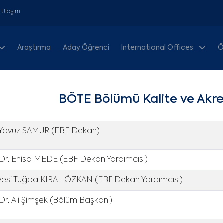
& Ulaşım
Araştırma
Aday Öğrenci
International Offices
Ö
BÖTE Bölümü Kalite ve Akre
. Yavuz SAMUR (EBF Dekan)
 Dr. Enisa MEDE (EBF Dekan Yardımcısı)
Üyesi Tuğba KIRAL ÖZKAN (EBF Dekan Yardımcısı)
 Dr. Ali Şimşek (Bölüm Başkanı)