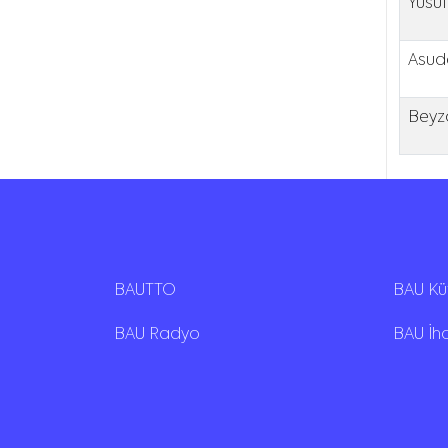
Yusuf
Asude
Beyza
BAUTTO
BAU K
BAU Radyo
BAU İh