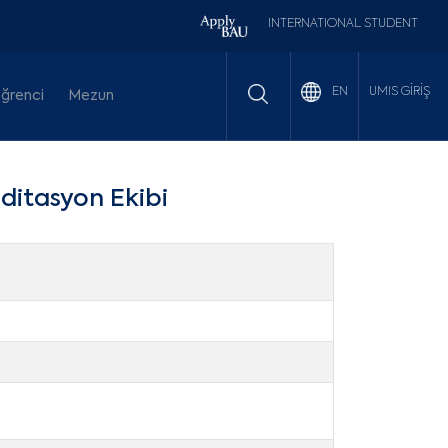
INTERNATIONAL STUDENT
UMIS GİRİŞ
EN
ğrenci
Mezun
ditasyon Ekibi