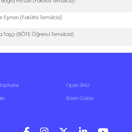
 Buğra Pursah (Fakülte Temsilcisi)
 Eşmen (Fakülte Temsilcisi)
 Taşçı (BÖTE Öğrenci Temsilcisi)
ütüphane
Open BAU
ale
Basın Odası