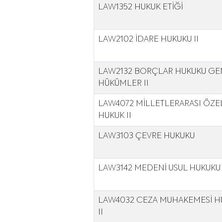
LAW1352 HUKUK ETİĞİ
LAW2102 İDARE HUKUKU II
LAW2132 BORÇLAR HUKUKU GE
HÜKÜMLER II
LAW4072 MİLLETLERARASI ÖZE
HUKUK II
LAW3103 ÇEVRE HUKUKU
LAW3142 MEDENİ USUL HUKUKU 
LAW4032 CEZA MUHAKEMESİ H
II