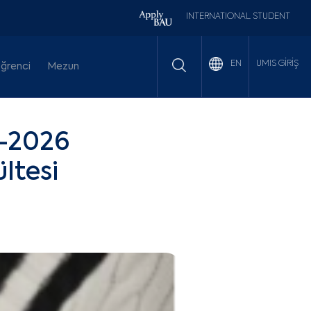
INTERNATIONAL STUDENT
UMIS GİRİŞ
EN
ğrenci
Mezun
-2026
ltesi
ı