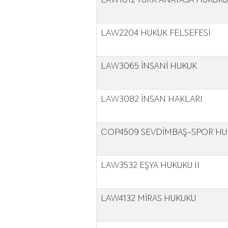
LAW1012 TÜRK ANAYASA HUKUKU
LAW2204 HUKUK FELSEFESİ
LAW3065 İNSANİ HUKUK
LAW3082 İNSAN HAKLARI
COP4509 SEVDİMBAŞ-SPOR HU
LAW3532 EŞYA HUKUKU II
LAW4132 MİRAS HUKUKU