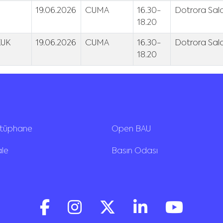
19.06.2026
CUMA
16.30-
Dotrora Salo
18.20
KUK
19.06.2026
CUMA
16.30-
Dotrora Salo
18.20
ütüphane
Open BAU
ale
Basın Odası