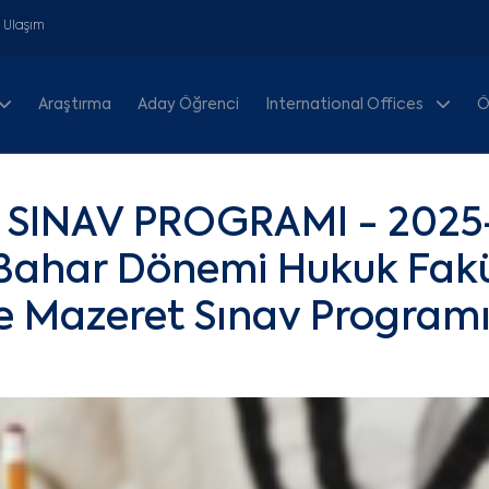
& Ulaşım
Araştırma
Aday Öğrenci
International Offices
Ö
 SINAV PROGRAMI - 2025
 Bahar Dönemi Hukuk Fakü
ze Mazeret Sınav Program