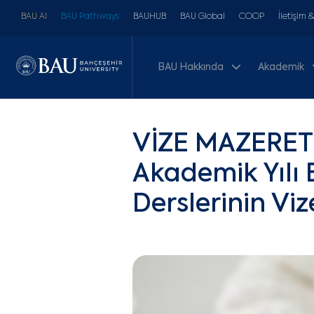
BAU AI
BAU Pathways
BAUHUB
BAU Global
COOP
İletişim 
BAU Hakkında
Akademik
VİZE MAZERET
Akademik Yılı
Derslerinin Vi