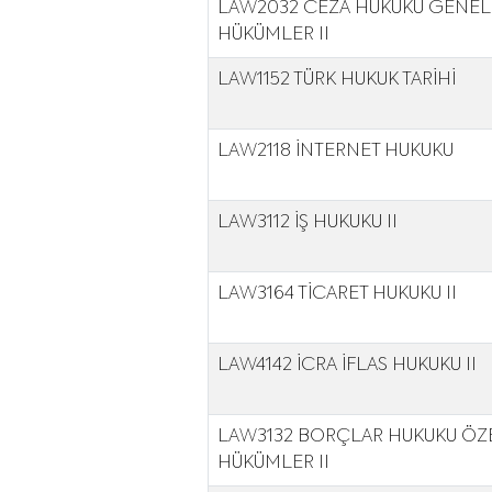
LAW2032 CEZA HUKUKU GENEL
HÜKÜMLER II
LAW1152 TÜRK HUKUK TARİHİ
LAW2118 İNTERNET HUKUKU
LAW3112 İŞ HUKUKU II
LAW3164 TİCARET HUKUKU II
LAW4142 İCRA İFLAS HUKUKU II
LAW3132 BORÇLAR HUKUKU ÖZ
HÜKÜMLER II