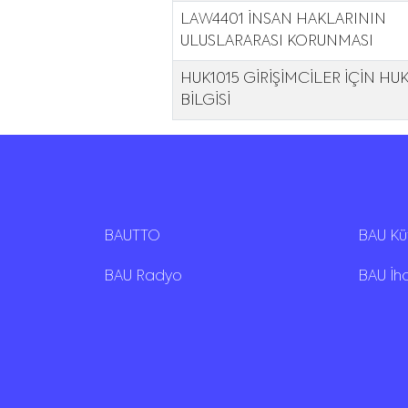
LAW4401 İNSAN HAKLARININ
ULUSLARARASI KORUNMASI
HUK1015 GİRİŞİMCİLER İÇİN HU
BİLGİSİ
BAUTTO
BAU K
BAU Radyo
BAU İh