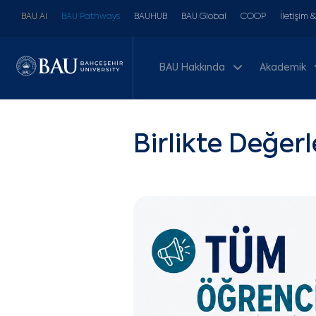
BAU AI
BAU Pathways
BAUHUB
BAU Global
COOP
İletişim 
BAU Hakkında
Akademik
Birlikte Değerl