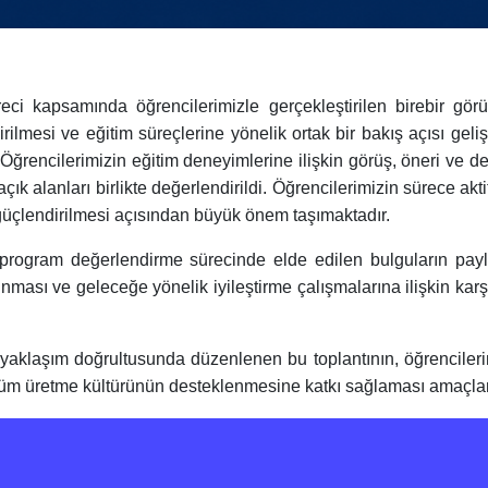
samında öğrencilerimizle gerçekleştirilen birebir görüş
irilmesi ve eğitim süreçlerine yönelik ortak bir bakış açısı gel
Öğrencilerimizin eğitim deneyimlerine ilişkin görüş, öneri ve d
çık alanları birlikte değerlendirildi. Öğrencilerimizin sürece aktif 
 güçlendirilmesi açısından büyük önem taşımaktadır.
am değerlendirme sürecinde elde edilen bulguların paylaşıl
nması ve geleceğe yönelik iyileştirme çalışmalarına ilişkin karş
aklaşım doğrultusunda düzenlenen bu toplantının, öğrencileri
özüm üretme kültürünün desteklenmesine katkı sağlaması amaçla