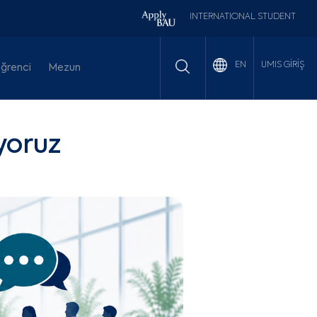
INTERNATIONAL STUDENT
UMIS GİRİŞ
EN
ğrenci
Mezun
iyoruz