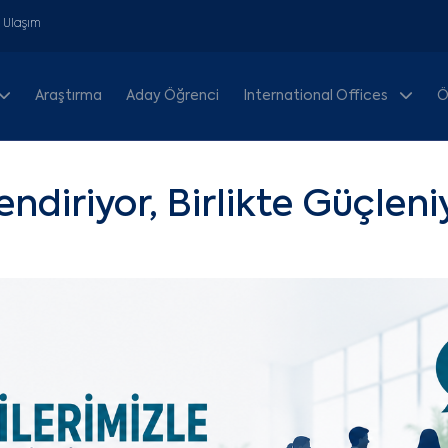
& Ulaşım
Araştırma
Aday Öğrenci
International Offices
Ö
endiriyor, Birlikte Güçlen