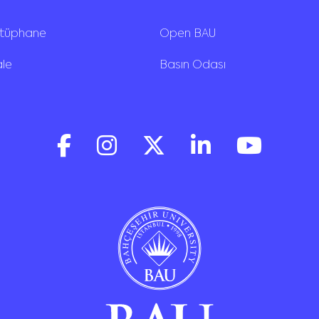
ütüphane
Open BAU
ale
Basın Odası