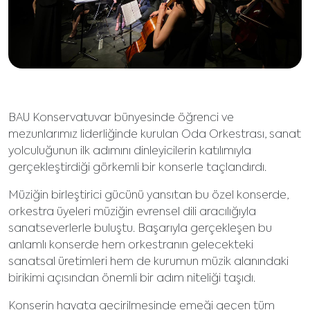
BAU Konservatuvar bünyesinde öğrenci ve
mezunlarımız liderliğinde kurulan Oda Orkestrası, sanat
yolculuğunun ilk adımını dinleyicilerin katılımıyla
gerçekleştirdiği görkemli bir konserle taçlandırdı.
Müziğin birleştirici gücünü yansıtan bu özel konserde,
orkestra üyeleri müziğin evrensel dili aracılığıyla
sanatseverlerle buluştu. Başarıyla gerçekleşen bu
anlamlı konserde hem orkestranın gelecekteki
sanatsal üretimleri hem de kurumun müzik alanındaki
birikimi açısından önemli bir adım niteliği taşıdı.
Konserin hayata geçirilmesinde emeği geçen tüm