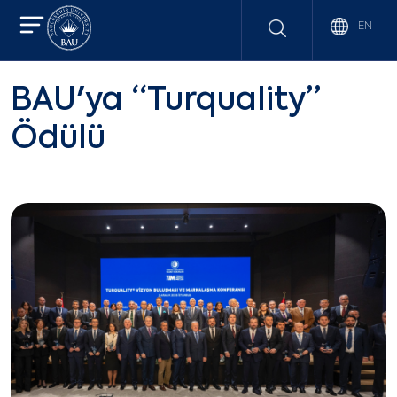
EN
BAU'ya “Turquality”
Ödülü