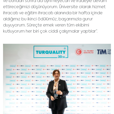
ve bundan sonra da aynı heyecan ve iradeyle devam
ettireceğimizi düşünüyorum. Üniversite olarak hizmet
ihracatı ve eğitim ihracatı alanında bir hafta içinde
aldığımız bu ikinci ödülümüz, başarımızla gurur
duyuyorum. Süreçte emek veren tüm ekibimi
kutluyorum her biri çok ciddi çalışmalar yaptılar”.