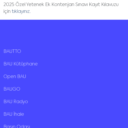
2025 Özel Yetenek Ek Kontenjan Sınavı Kayıt Kılavuzu
için
tıklayınız.
BAUTTO
BAU Kütüphane
Open BAU
BAUGO
BAU Radyo
BAU İhale
Basın Odası