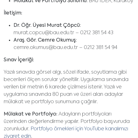
Mülakat ve Portfolyo Sunumu:
BAU IDEA, Karaköy
İletişim:
Dr. Öğr. Üyesi Murat Çöpcü:
murat.copcu@bau.edu.tr
– 0212 381 54 43
Araş. Gör. Cemre Okumuş:
cemre.okumus@bau.edu.tr
– 0212 381 54 94
Sınav İçeriği:
Yazılı sınavda görsel algı, sözel ifade, soyutlama gibi
becerileri ölçen sorular yöneltilir. Uygulama sınavında
verilen bir metnin 6 karede çizilmesi istenir. Yazılı ve
uygulama sınavında 80 puan ve üzeri alan adaylar
mülakat ve portfolyo sunumuna çağrılır.
Mülakat ve Portfolyo:
Adayların portfolyoları
üzerinden değerlendirme yapılır. Portfolyo başvuruda
zorunludur.
Portfolyo örnekleri için YouTube kanalımızı
ziyaret edin
.