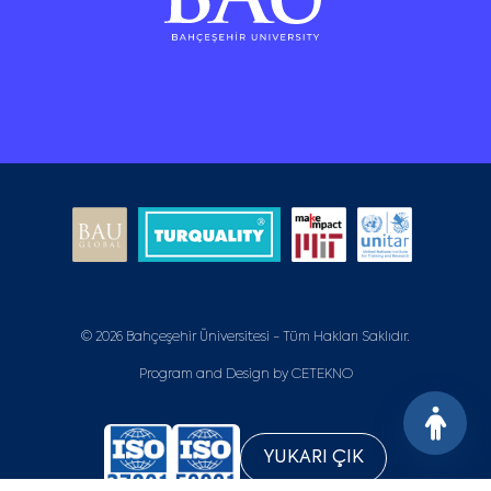
© 2026 Bahçeşehir Üniversitesi - Tüm Hakları Saklıdır.
Program and Design by
CETEKNO
YUKARI ÇIK