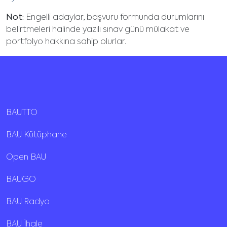
Not:
Engelli adaylar, başvuru formunda durumlarını
belirtmeleri halinde yazılı sınav günü mülakat ve
portfolyo hakkına sahip olurlar.
BAUTTO
BAU Kütüphane
Open BAU
BAUGO
BAU Radyo
BAU İhale